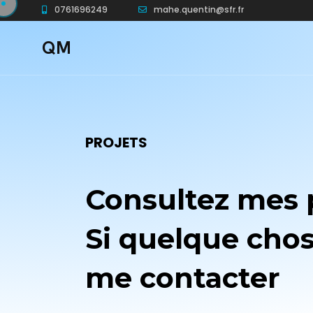
0761696249
mahe.quentin@sfr.fr
QM
PROJETS
Consultez mes p
Si quelque chos
me contacter