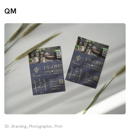
QM
3D
,
Branding
,
Photographie
,
Print